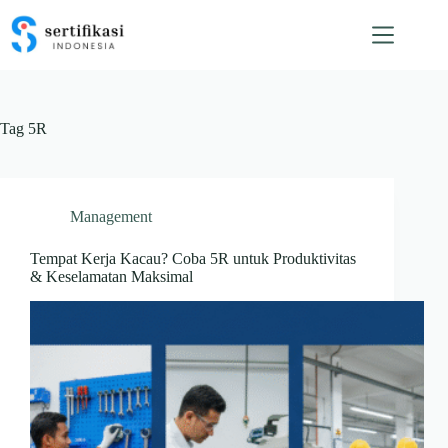
Skip
to
content
Tag
5R
Management
Tempat Kerja Kacau? Coba 5R untuk Produktivitas
& Keselamatan Maksimal