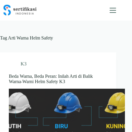
Skip
to
content
Tag
Arti Warna Helm Safety
K3
Beda Warna, Beda Peran: Inilah Arti di Balik
Warna-Warni Helm Safety K3