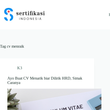
Skip
to
content
Tag
cv menraik
K3
Ayo Buat CV Menarik biar Dilirik HRD, Simak
Caranya