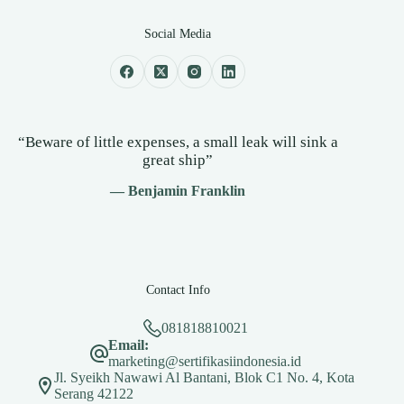
Social Media
“Beware of little expenses, a small leak will sink a
great ship”
— Benjamin Franklin
Contact Info
081818810021
Email:
marketing@sertifikasiindonesia.id
Jl. Syeikh Nawawi Al Bantani, Blok C1 No. 4, Kota
Serang 42122