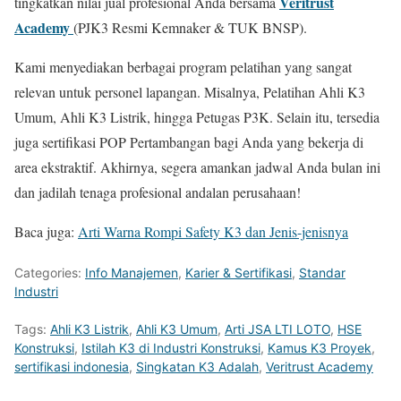
Veritrust
tingkatkan nilai jual profesional Anda bersama
Academy
(PJK3 Resmi Kemnaker & TUK BNSP).
Kami menyediakan berbagai program pelatihan yang sangat
relevan untuk personel lapangan. Misalnya, Pelatihan Ahli K3
Umum, Ahli K3 Listrik, hingga Petugas P3K. Selain itu, tersedia
juga sertifikasi POP Pertambangan bagi Anda yang bekerja di
area ekstraktif. Akhirnya, segera amankan jadwal Anda bulan ini
dan jadilah tenaga profesional andalan perusahaan!
Baca juga:
Arti Warna Rompi Safety K3 dan Jenis-jenisnya
Categories:
Info Manajemen
,
Karier & Sertifikasi
,
Standar
Industri
Tags:
Ahli K3 Listrik
,
Ahli K3 Umum
,
Arti JSA LTI LOTO
,
HSE
Konstruksi
,
Istilah K3 di Industri Konstruksi
,
Kamus K3 Proyek
,
sertifikasi indonesia
,
Singkatan K3 Adalah
,
Veritrust Academy