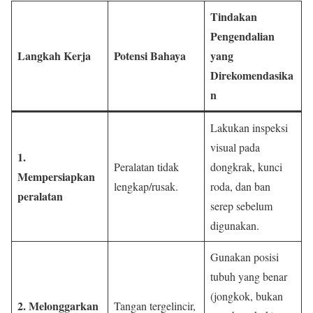
Tindakan
Pengendalian
Langkah Kerja
Potensi Bahaya
yang
Direkomendasika
n
Lakukan inspeksi
visual pada
1.
Peralatan tidak
dongkrak, kunci
Mempersiapkan
lengkap/rusak.
roda, dan ban
peralatan
serep sebelum
digunakan.
Gunakan posisi
tubuh yang benar
(jongkok, bukan
2. Melonggarkan
Tangan tergelincir,