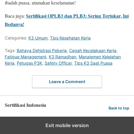
ibadah puasa, utamakan keselamatan!
Sertifikasi OPLB3 dan PLB3: Sering Tertukar, Ini
Baca juga:
Bedanya!
Categories:
K3 Umum
,
Tips Kesehatan Kerja
Tags:
Bahaya Dehidrasi Pekerja
,
Cegah Kecelakaan Kerja
,
Fatigue Management
,
K3 Ramadhan
,
Manajemen Kelelahan
Kerja
,
Petugas P3K
,
Safety Officer
,
Tips K3 Saat Puasa
Leave a Comment
Sertifikasi Indonesia
Back to top
Exit mobile version