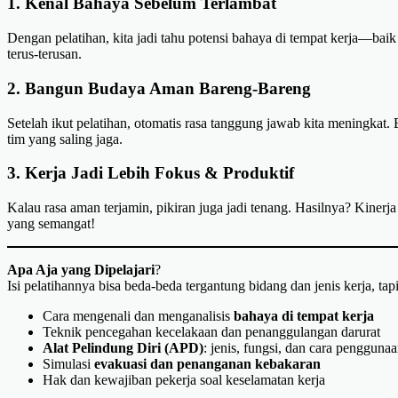
1.
Kenal Bahaya Sebelum Terlambat
Dengan pelatihan, kita jadi tahu potensi bahaya di tempat kerja—baik i
terus-terusan.
2.
Bangun Budaya Aman Bareng-Bareng
Setelah ikut pelatihan, otomatis rasa tanggung jawab kita meningkat. B
tim yang saling jaga.
3.
Kerja Jadi Lebih Fokus & Produktif
Kalau rasa aman terjamin, pikiran juga jadi tenang. Hasilnya? Kiner
yang semangat!
Apa Aja yang Dipelajari
?
Isi pelatihannya bisa beda-beda tergantung bidang dan jenis kerja, 
Cara mengenali dan menganalisis
bahaya di tempat kerja
Teknik pencegahan kecelakaan dan penanggulangan darurat
Alat Pelindung Diri (APD)
: jenis, fungsi, dan cara penggun
Simulasi
evakuasi dan penanganan kebakaran
Hak dan kewajiban pekerja soal keselamatan kerja