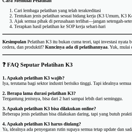
Cara Memulai Pelatihan
Cari lembaga pelatihan yang telah terakreditasi
Tentukan jenis pelatihan sesuai bidang kerja (K3 Umum, K3 Kons
Ajak semua pihak di perusahaan terlibat—jangan setengah-set
Terapkan hasil pelatihan ke SOP kerja sehari-hari
Kesimpulan
Pelatihan K3 itu bukan cuma teori, tapi investasi nyata
cedera, dan produktif?
Kuncinya ada di pelatihannyaa
. Yuk, mulai
❓
FAQ Seputar Pelatihan K3
1. Apakah pelatihan K3 wajib?
Iya, terutama bagi sektor industri berisiko tinggi. Tapi idealnya sem
2. Berapa lama durasi pelatihan K3?
Tergantung jenisnya, bisa dari 2 hari sampai lebih dari seminggu.
3. Apakah pelatihan K3 bisa dilakukan online?
Beberapa jenis pelatihan bisa dilakukan daring, tapi yang butuh prakti
4. Apakah pelatihan K3 harus diulang?
Ya, idealnya ada penyegaran rutin supaya semua tetap update dan sada