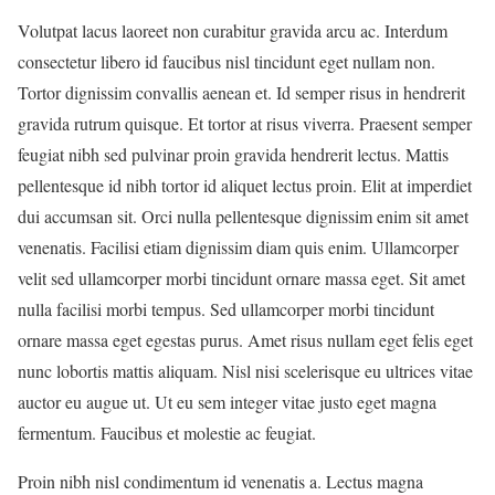
Volutpat lacus laoreet non curabitur gravida arcu ac. Interdum
consectetur libero id faucibus nisl tincidunt eget nullam non.
Tortor dignissim convallis aenean et. Id semper risus in hendrerit
gravida rutrum quisque. Et tortor at risus viverra. Praesent semper
feugiat nibh sed pulvinar proin gravida hendrerit lectus. Mattis
pellentesque id nibh tortor id aliquet lectus proin. Elit at imperdiet
dui accumsan sit. Orci nulla pellentesque dignissim enim sit amet
venenatis. Facilisi etiam dignissim diam quis enim. Ullamcorper
velit sed ullamcorper morbi tincidunt ornare massa eget. Sit amet
nulla facilisi morbi tempus. Sed ullamcorper morbi tincidunt
ornare massa eget egestas purus. Amet risus nullam eget felis eget
nunc lobortis mattis aliquam. Nisl nisi scelerisque eu ultrices vitae
auctor eu augue ut. Ut eu sem integer vitae justo eget magna
fermentum. Faucibus et molestie ac feugiat.
Proin nibh nisl condimentum id venenatis a. Lectus magna