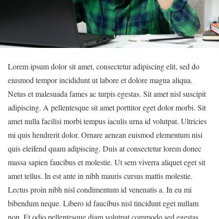
Lorem ipsum dolor sit amet, consectetur adipiscing elit, sed do
eiusmod tempor incididunt ut labore et dolore magna aliqua.
Netus et malesuada fames ac turpis egestas. Sit amet nisl suscipit
adipiscing. A pellentesque sit amet porttitor eget dolor morbi. Sit
amet nulla facilisi morbi tempus iaculis urna id volutpat. Ultricies
mi quis hendrerit dolor. Ornare aenean euismod elementum nisi
quis eleifend quam adipiscing. Duis at consectetur lorem donec
massa sapien faucibus et molestie. Ut sem viverra aliquet eget sit
amet tellus. In est ante in nibh mauris cursus mattis molestie.
Lectus proin nibh nisl condimentum id venenatis a. In eu mi
bibendum neque. Libero id faucibus nisl tincidunt eget nullam
non. Et odio pellentesque diam volutpat commodo sed egestas