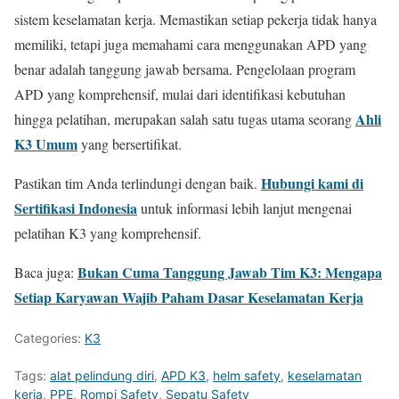
sistem keselamatan kerja. Memastikan setiap pekerja tidak hanya
memiliki, tetapi juga memahami cara menggunakan APD yang
benar adalah tanggung jawab bersama. Pengelolaan program
APD yang komprehensif, mulai dari identifikasi kebutuhan
Ahli
hingga pelatihan, merupakan salah satu tugas utama seorang
K3 Umum
yang bersertifikat.
Hubungi kami di
Pastikan tim Anda terlindungi dengan baik.
Sertifikasi Indonesia
untuk informasi lebih lanjut mengenai
pelatihan K3 yang komprehensif.
Bukan Cuma Tanggung Jawab Tim K3: Mengapa
Baca juga:
Setiap Karyawan Wajib Paham Dasar Keselamatan Kerja
Categories:
K3
Tags:
alat pelindung diri
,
APD K3
,
helm safety
,
keselamatan
kerja
,
PPE
,
Rompi Safety
,
Sepatu Safety