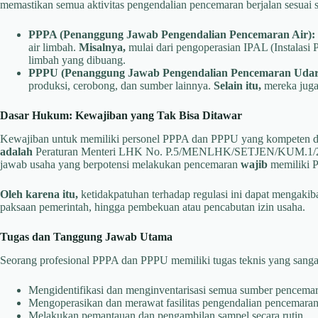
memastikan semua aktivitas pengendalian pencemaran berjalan sesuai 
PPPA (Penanggung Jawab Pengendalian Pencemaran Air):
air limbah.
Misalnya,
mulai dari pengoperasian IPAL (Instalasi 
limbah yang dibuang.
PPPU (Penanggung Jawab Pengendalian Pencemaran Udar
produksi, cerobong, dan sumber lainnya.
Selain itu,
mereka juga
Dasar Hukum: Kewajiban yang Tak Bisa Ditawar
Kewajiban untuk memiliki personel PPPA dan PPPU yang kompeten di
adalah
Peraturan Menteri LHK No. P.5/MENLHK/SETJEN/KUM.1/2/20
jawab usaha yang berpotensi melakukan pencemaran
wajib
memiliki P
Oleh karena itu,
ketidakpatuhan terhadap regulasi ini dapat mengakibat
paksaan pemerintah, hingga pembekuan atau pencabutan izin usaha.
Tugas dan Tanggung Jawab Utama
Seorang profesional PPPA dan PPPU memiliki tugas teknis yang sanga
Mengidentifikasi dan menginventarisasi semua sumber pencemar
Mengoperasikan dan merawat fasilitas pengendalian pencemaran
Melakukan pemantauan dan pengambilan sampel secara rutin.