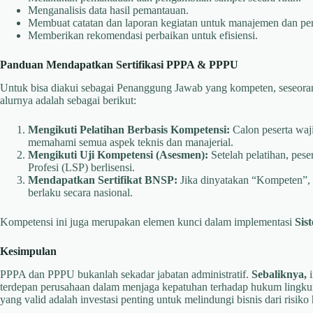
Menganalisis data hasil pemantauan.
Membuat catatan dan laporan kegiatan untuk manajemen dan pe
Memberikan rekomendasi perbaikan untuk efisiensi.
Panduan Mendapatkan Sertifikasi PPPA & PPPU
Untuk bisa diakui sebagai Penanggung Jawab yang kompeten, seseorang 
alurnya adalah sebagai berikut:
Mengikuti Pelatihan Berbasis Kompetensi:
Calon peserta waji
memahami semua aspek teknis dan manajerial.
Mengikuti Uji Kompetensi (Asesmen):
Setelah pelatihan, pese
Profesi (LSP) berlisensi.
Mendapatkan Sertifikat BNSP:
Jika dinyatakan “Kompeten”, 
berlaku secara nasional.
Kompetensi ini juga merupakan elemen kunci dalam implementasi
Sis
Kesimpulan
PPPA dan PPPU bukanlah sekadar jabatan administratif.
Sebaliknya,
i
terdepan perusahaan dalam menjaga kepatuhan terhadap hukum lingku
yang valid adalah investasi penting untuk melindungi bisnis dari risik