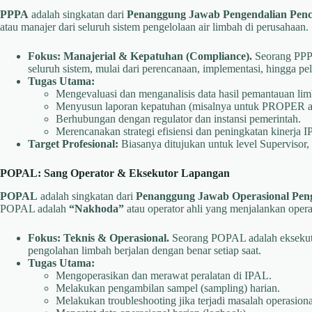
PPPA
adalah singkatan dari
Penanggung Jawab Pengendalian Pen
atau manajer dari seluruh sistem pengelolaan air limbah di perusahaan.
Fokus:
Manajerial & Kepatuhan (Compliance).
Seorang PPPA
seluruh sistem, mulai dari perencanaan, implementasi, hingga pe
Tugas Utama:
Mengevaluasi dan menganalisis data hasil pemantauan lim
Menyusun laporan kepatuhan (misalnya untuk PROPER 
Berhubungan dengan regulator dan instansi pemerintah.
Merencanakan strategi efisiensi dan peningkatan kinerja 
Target Profesional:
Biasanya ditujukan untuk level Supervisor
POPAL: Sang Operator & Eksekutor Lapangan
POPAL
adalah singkatan dari
Penanggung Jawab Operasional Pen
POPAL adalah
“Nakhoda”
atau operator ahli yang menjalankan opera
Fokus:
Teknis & Operasional.
Seorang POPAL adalah eksekuto
pengolahan limbah berjalan dengan benar setiap saat.
Tugas Utama:
Mengoperasikan dan merawat peralatan di IPAL.
Melakukan pengambilan sampel (sampling) harian.
Melakukan troubleshooting jika terjadi masalah operasiona