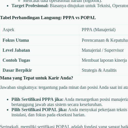
Mencatat data operasional harian (logbook).
Target Profesional:
Biasanya ditujukan untuk Teknisi, Operator 
Tabel Perbandingan Langsung: PPPA vs POPAL
Aspek
PPPA (Manajerial)
Fokus Utama
Perencanaan & Kepatuh
Level Jabatan
Manajerial / Supervisor
Contoh Tugas
Membuat laporan kinerja
Dasar Berpikir
Strategis & Analitis
Mana yang Tepat untuk Karir Anda?
Jawaban singkatnya: tergantung pada minat dan posisi Anda saat ini at
Pilih Sertifikasi PPPA jika:
Anda menargetkan posisi manajerial,
bertanggung jawab atas sistem secara keseluruhan.
Pilih Sertifikasi POPAL jika:
Anda menyukai pekerjaan teknis 
instalasi, dan fokus pada eksekusi harian.
Seringkali, memiliki sertifikasi POPAL adalah fondasi yang sangat ba