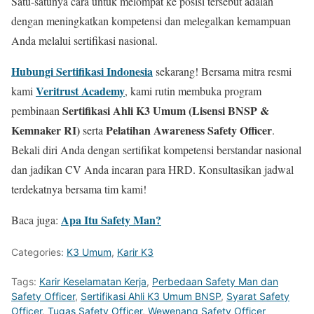
Satu-satunya cara untuk melompat ke posisi tersebut adalah
dengan meningkatkan kompetensi dan melegalkan kemampuan
Anda melalui sertifikasi nasional.
Hubungi Sertifikasi Indonesia
sekarang! Bersama mitra resmi
Veritrust Academy
kami
, kami rutin membuka program
Sertifikasi Ahli K3 Umum (Lisensi BNSP &
pembinaan
Kemnaker RI)
Pelatihan Awareness Safety Officer
serta
.
Bekali diri Anda dengan sertifikat kompetensi berstandar nasional
dan jadikan CV Anda incaran para HRD. Konsultasikan jadwal
terdekatnya bersama tim kami!
Apa Itu Safety Man?
Baca juga:
Categories:
K3 Umum
,
Karir K3
Tags:
Karir Keselamatan Kerja
,
Perbedaan Safety Man dan
Safety Officer
,
Sertifikasi Ahli K3 Umum BNSP
,
Syarat Safety
Officer
,
Tugas Safety Officer
,
Wewenang Safety Officer