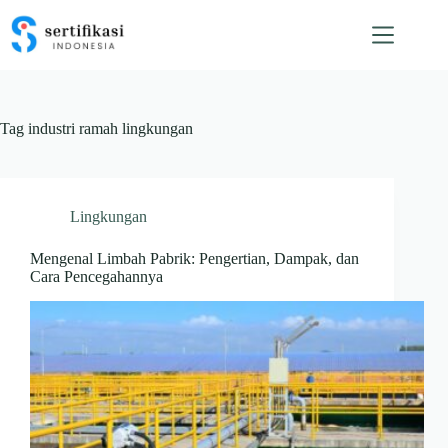
Skip
to
content
Tag
industri ramah lingkungan
Lingkungan
Mengenal Limbah Pabrik: Pengertian, Dampak, dan
Cara Pencegahannya