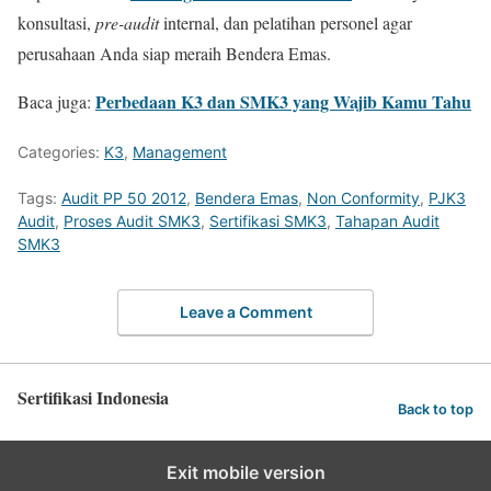
konsultasi,
pre-audit
internal, dan pelatihan personel agar
perusahaan Anda siap meraih Bendera Emas.
Perbedaan K3 dan SMK3 yang Wajib Kamu Tahu
Baca juga:
Categories:
K3
,
Management
Tags:
Audit PP 50 2012
,
Bendera Emas
,
Non Conformity
,
PJK3
Audit
,
Proses Audit SMK3
,
Sertifikasi SMK3
,
Tahapan Audit
SMK3
Leave a Comment
Sertifikasi Indonesia
Back to top
Exit mobile version