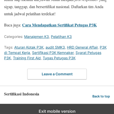
sigap, tanggap, dan bersertifikat nasional. Daftarkan tim Anda
untuk jadwal pelatihan terdekat!
Cara Mendapatkan Sertifikat Petugas P3K
Baca juga:
Categories:
Manajemen K3
,
Pelatihan K3
Tags:
Aturan Kotak P3K
,
audit SMK3
,
HRD General Affair
,
P3K
di Tempat Kerja
,
Sertifikasi P3K Kemnaker
,
Syarat Petugas
P3K
,
Training First Aid
,
Tugas Petugas P3K
Leave a Comment
Sertifikasi Indonesia
Back to top
Exit mobile version