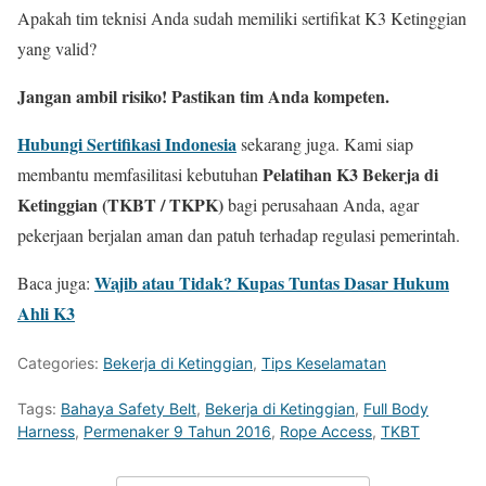
Apakah tim teknisi Anda sudah memiliki sertifikat K3 Ketinggian
yang valid?
Jangan ambil risiko! Pastikan tim Anda kompeten.
Hubungi Sertifikasi Indonesia
sekarang juga. Kami siap
Pelatihan K3 Bekerja di
membantu memfasilitasi kebutuhan
Ketinggian (TKBT / TKPK)
bagi perusahaan Anda, agar
pekerjaan berjalan aman dan patuh terhadap regulasi pemerintah.
Wajib atau Tidak? Kupas Tuntas Dasar Hukum
Baca juga:
Ahli K3
Categories:
Bekerja di Ketinggian
,
Tips Keselamatan
Tags:
Bahaya Safety Belt
,
Bekerja di Ketinggian
,
Full Body
Harness
,
Permenaker 9 Tahun 2016
,
Rope Access
,
TKBT