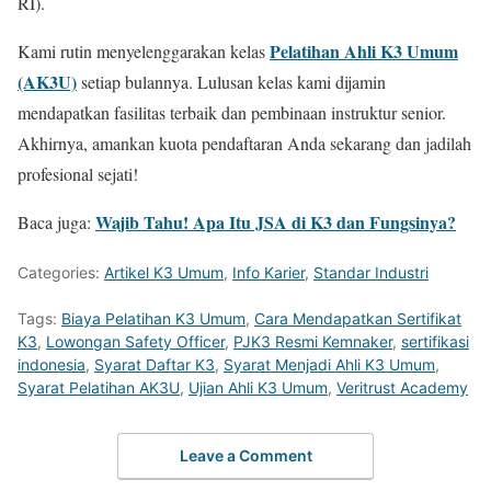
RI).
Pelatihan Ahli K3 Umum
Kami rutin menyelenggarakan kelas
(AK3U)
setiap bulannya. Lulusan kelas kami dijamin
mendapatkan fasilitas terbaik dan pembinaan instruktur senior.
Akhirnya, amankan kuota pendaftaran Anda sekarang dan jadilah
profesional sejati!
Wajib Tahu! Apa Itu JSA di K3 dan Fungsinya?
Baca juga:
Categories:
Artikel K3 Umum
,
Info Karier
,
Standar Industri
Tags:
Biaya Pelatihan K3 Umum
,
Cara Mendapatkan Sertifikat
K3
,
Lowongan Safety Officer
,
PJK3 Resmi Kemnaker
,
sertifikasi
indonesia
,
Syarat Daftar K3
,
Syarat Menjadi Ahli K3 Umum
,
Syarat Pelatihan AK3U
,
Ujian Ahli K3 Umum
,
Veritrust Academy
Leave a Comment