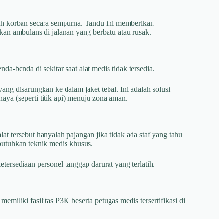
uh korban secara sempurna. Tandu ini memberikan
an ambulans di jalanan yang berbatu atau rusak.
da-benda di sekitar saat alat medis tidak tersedia.
g disarungkan ke dalam jaket tebal. Ini adalah solusi
aya (seperti titik api) menuju zona aman.
t tersebut hanyalah pajangan jika tidak ada staf yang tahu
utuhkan teknik medis khusus.
ersediaan personel tanggap darurat yang terlatih.
iliki fasilitas P3K beserta petugas medis tersertifikasi di