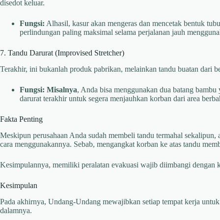
disedot keluar.
Fungsi:
Alhasil, kasur akan mengeras dan mencetak bentuk tub
perlindungan paling maksimal selama perjalanan jauh menggunak
7. Tandu Darurat (Improvised Stretcher)
Terakhir, ini bukanlah produk pabrikan, melainkan tandu buatan dari ben
Fungsi:
Misalnya
, Anda bisa menggunakan dua batang bambu yan
darurat terakhir untuk segera menjauhkan korban dari area berbah
Fakta Penting
Meskipun perusahaan Anda sudah membeli tandu termahal sekalipun, ala
cara menggunakannya. Sebab, mengangkat korban ke atas tandu memb
Kesimpulannya, memiliki peralatan evakuasi wajib diimbangi dengan ket
Kesimpulan
Pada akhirnya, Undang-Undang mewajibkan setiap tempat kerja untuk mem
dalamnya.