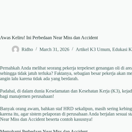
Awas Keliru! Ini Perbedaan Near Miss dan Accident
Ridho
March 31, 2026
Artikel K3 Umum
,
Edukasi 
Pernahkah Anda melihat seorang pekerja terpeleset genangan oli di ar
sehingga tidak jatuh terluka? Faktanya, sebagian besar pekerja akan
angin lalu karena tidak ada yang berdarah.
Padahal, di dalam dunia Keselamatan dan Kesehatan Kerja (K3), kejadi
bagi manajemen perusahaan!
Banyak orang awam, bahkan staf HRD sekalipun, masih sering kebingu
karena itu, agar sistem pelaporan di perusahaan Anda berjalan sesuai s
Near Miss dan Accident beserta contoh kasusnya!
Memahami Perbedaan Near Miss dan Accident