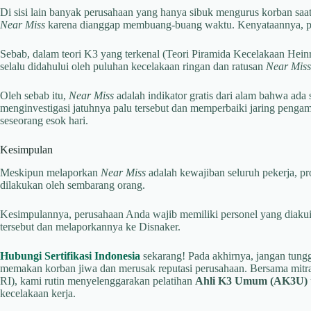
Di sisi lain banyak perusahaan yang hanya sibuk mengurus korban saa
Near Miss
karena dianggap membuang-buang waktu. Kenyataannya, pemi
Sebab, dalam teori K3 yang terkenal (Teori Piramida Kecelakaan Heinr
selalu didahului oleh puluhan kecelakaan ringan dan ratusan
Near Miss
Oleh sebab itu,
Near Miss
adalah indikator gratis dari alam bahwa ada 
menginvestigasi jatuhnya palu tersebut dan memperbaiki jaring penga
seseorang esok hari.
Kesimpulan
Meskipun melaporkan
Near Miss
adalah kewajiban seluruh pekerja, pr
dilakukan oleh sembarang orang.
Kesimpulannya, perusahaan Anda wajib memiliki personel yang diakui 
tersebut dan melaporkannya ke Disnaker.
Hubungi Sertifikasi Indonesia
sekarang! Pada akhirnya, jangan tun
memakan korban jiwa dan merusak reputasi perusahaan. Bersama mitr
RI), kami rutin menyelenggarakan pelatihan
Ahli K3 Umum (AK3U)
kecelakaan kerja.