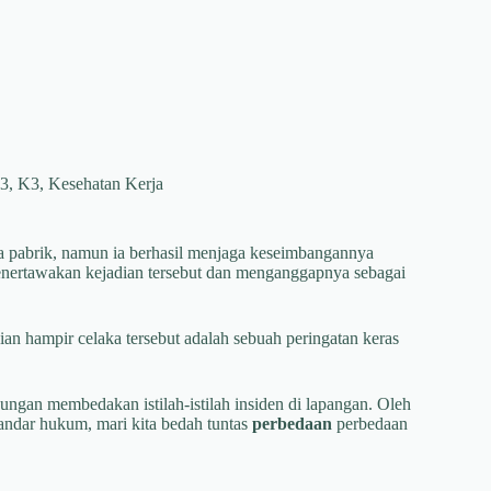
K3
,
K3
,
Kesehatan Kerja
ea pabrik, namun ia berhasil menjaga keseimbangannya
 menertawakan kejadian tersebut dan menganggapnya sebagai
an hampir celaka tersebut adalah sebuah peringatan keras
ngan membedakan istilah-istilah insiden di lapangan. Oleh
tandar hukum, mari kita bedah tuntas
perbedaan
perbedaan