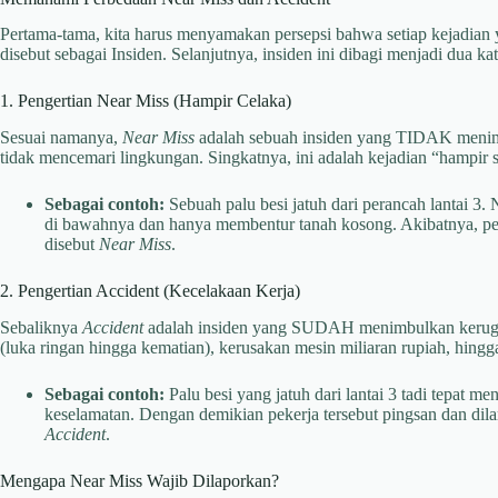
Pertama-tama, kita harus menyamakan persepsi bahwa setiap kejadian
disebut sebagai Insiden. Selanjutnya, insiden ini dibagi menjadi dua kat
1. Pengertian Near Miss (Hampir Celaka)
Sesuai namanya,
Near Miss
adalah sebuah insiden yang TIDAK menimb
tidak mencemari lingkungan. Singkatnya, ini adalah kejadian “hampir s
Sebagai contoh:
Sebuah palu besi jatuh dari perancah lantai 3. 
di bawahnya dan hanya membentur tanah kosong. Akibatnya, pekerj
disebut
Near Miss
.
2. Pengertian Accident (Kecelakaan Kerja)
Sebaliknya
Accident
adalah insiden yang SUDAH menimbulkan kerugian 
(luka ringan hingga kematian), kerusakan mesin miliaran rupiah, hing
Sebagai contoh:
Palu besi yang jatuh dari lantai 3 tadi tepat 
keselamatan. Dengan demikian pekerja tersebut pingsan dan dilar
Accident
.
Mengapa Near Miss Wajib Dilaporkan?