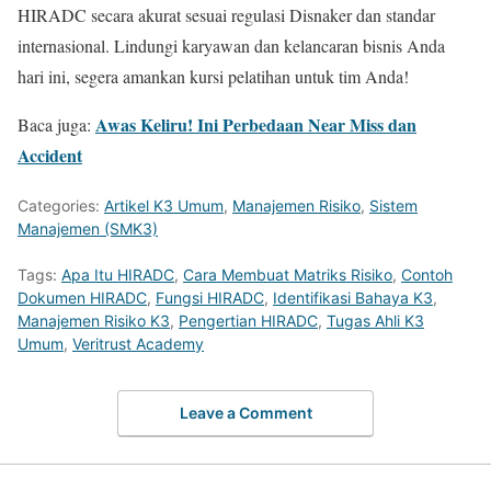
HIRADC secara akurat sesuai regulasi Disnaker dan standar
internasional. Lindungi karyawan dan kelancaran bisnis Anda
hari ini, segera amankan kursi pelatihan untuk tim Anda!
Awas Keliru! Ini Perbedaan Near Miss dan
Baca juga:
Accident
Categories:
Artikel K3 Umum
,
Manajemen Risiko
,
Sistem
Manajemen (SMK3)
Tags:
Apa Itu HIRADC
,
Cara Membuat Matriks Risiko
,
Contoh
Dokumen HIRADC
,
Fungsi HIRADC
,
Identifikasi Bahaya K3
,
Manajemen Risiko K3
,
Pengertian HIRADC
,
Tugas Ahli K3
Umum
,
Veritrust Academy
Leave a Comment