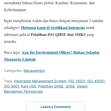
memahami bahasa bisnis global: Kualitas, Keamanan, dan
Keberlanjutan.
Ingin menghemat waktu dan biaya dengan menguasai 3 standar
Hubungi kami di Sertifikasi Indonesia
sekaligus?
untuk
Pelatihan ISO QHSE dan SMK3
informasi jadwal
yang
tersedia.
Apa Itu Environment Officer? Bukan Sekadar
Baca juga:
Mengurus Limbah
Categories:
Management
Tags:
Integrated Management System
,
ISO 14001
,
ISO 45001
,
ISO 9001
,
Karir HSE
,
Pelatihan QHSE
,
QHSE
,
Sistem
Manajemen Terintegrasi
Leave a Comment