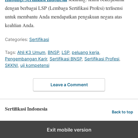
dengan berbagai LSP (Lembaga Sertifikasi Profesi) terlisensi
untuk membantu Anda mendapatkan pengakuan negara atas
keahlian Anda.
Categories:
Sertifikasi
Tags:
Ahli K3 Umum
,
BNSP
,
LSP
,
peluang kerja
,
Pengembangan Karir
,
Sertifikasi BNSP
,
Sertifikasi Profesi
,
SKKNI
,
uji kompetensi
Leave a Comment
Sertifikasi Indonesia
Back to top
Exit mobile version