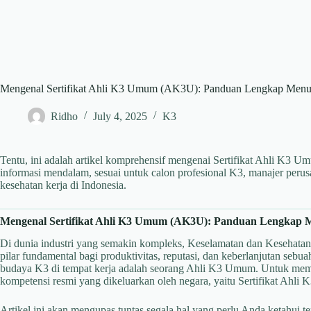
Mengenal Sertifikat Ahli K3 Umum (AK3U): Panduan Lengkap Menuj
Ridho
July 4, 2025
K3
Tentu, ini adalah artikel komprehensif mengenai Sertifikat Ahli K3 
informasi mendalam, sesuai untuk calon profesional K3, manajer perus
kesehatan kerja di Indonesia.
Mengenal Sertifikat Ahli K3 Umum (AK3U): Panduan Lengkap M
Di dunia industri yang semakin kompleks, Keselamatan dan Kesehatan
pilar fundamental bagi produktivitas, reputasi, dan keberlanjutan seb
budaya K3 di tempat kerja adalah seorang Ahli K3 Umum. Untuk memeg
kompetensi resmi yang dikeluarkan oleh negara, yaitu Sertifikat Ah
Artikel ini akan mengupas tuntas segala hal yang perlu Anda ketahui te