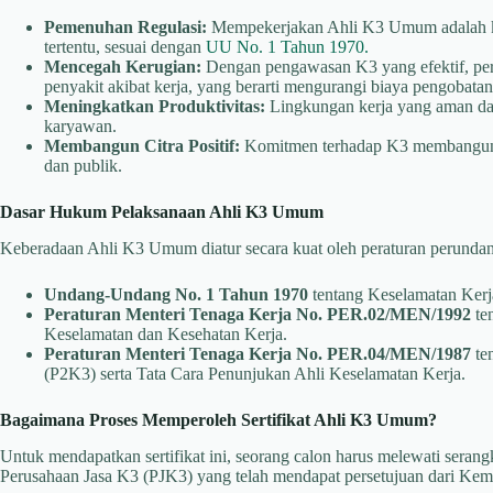
Pemenuhan Regulasi:
Mempekerjakan Ahli K3 Umum adalah ke
tertentu, sesuai dengan
UU No. 1 Tahun 1970.
Mencegah Kerugian:
Dengan pengawasan K3 yang efektif, per
penyakit akibat kerja, yang berarti mengurangi biaya pengobata
Meningkatkan Produktivitas:
Lingkungan kerja yang aman dan
karyawan.
Membangun Citra Positif:
Komitmen terhadap K3 membangun re
dan publik.
Dasar Hukum Pelaksanaan Ahli K3 Umum
Keberadaan Ahli K3 Umum diatur secara kuat oleh peraturan perundang
Undang-Undang No. 1 Tahun 1970
tentang Keselamatan Kerj
Peraturan Menteri Tenaga Kerja No. PER.02/MEN/1992
te
Keselamatan dan Kesehatan Kerja.
Peraturan Menteri Tenaga Kerja No. PER.04/MEN/1987
te
(P2K3) serta Tata Cara Penunjukan Ahli Keselamatan Kerja.
Bagaimana Proses Memperoleh Sertifikat Ahli K3 Umum?
Untuk mendapatkan sertifikat ini, seorang calon harus melewati serang
Perusahaan Jasa K3 (PJK3) yang telah mendapat persetujuan dari Kem