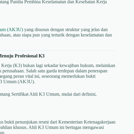
ntang Panitia Pembina Keselamatan dan Kesehatan Kerja
Umum (AK3U)
yang disusun dengan struktur yang jelas dan
ahaan, atau siapa pun yang tertarik dengan keselamatan dan
enuju Profesional K3
 Kerja (K3) bukan lagi sekadar kewajiban hukum, melainkan
uah perusahaan. Salah satu garda terdepan dalam penerapan
ang peran vital ini, seseorang memerlukan bukti
li K3 Umum (AK3U).
ntang Sertifikat Ahli K3 Umum, mulai dari definisi,
us bukti penunjukan resmi dari Kementerian Ketenagakerjaan
keahlian khusus. Ahli K3 Umum ini bertugas mengawasi
an.