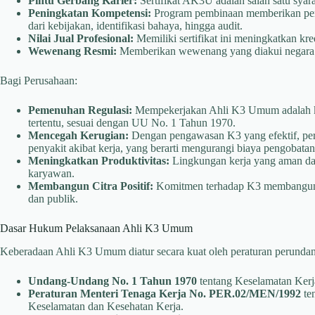
Pintu Gerbang Karier:
Sertifikat AK3U adalah salah satu syar
Peningkatan Kompetensi:
Program pembinaan memberikan pen
dari kebijakan, identifikasi bahaya, hingga audit.
Nilai Jual Profesional:
Memiliki sertifikat ini meningkatkan kred
Wewenang Resmi:
Memberikan wewenang yang diakui negara 
Bagi Perusahaan:
Pemenuhan Regulasi:
Mempekerjakan Ahli K3 Umum adalah ke
tertentu, sesuai dengan UU No. 1 Tahun 1970.
Mencegah Kerugian:
Dengan pengawasan K3 yang efektif, per
penyakit akibat kerja, yang berarti mengurangi biaya pengobata
Meningkatkan Produktivitas:
Lingkungan kerja yang aman dan
karyawan.
Membangun Citra Positif:
Komitmen terhadap K3 membangun re
dan publik.
Dasar Hukum Pelaksanaan Ahli K3 Umum
Keberadaan Ahli K3 Umum diatur secara kuat oleh peraturan perundang
Undang-Undang No. 1 Tahun 1970
tentang Keselamatan Kerj
Peraturan Menteri Tenaga Kerja No. PER.02/MEN/1992
te
Keselamatan dan Kesehatan Kerja.