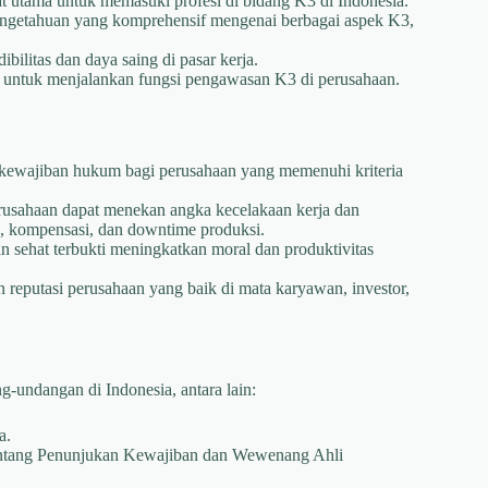
at utama untuk memasuki profesi di bidang K3 di Indonesia.
getahuan yang komprehensif mengenai berbagai aspek K3,
ibilitas dan daya saing di pasar kerja.
untuk menjalankan fungsi pengawasan K3 di perusahaan.
wajiban hukum bagi perusahaan yang memenuhi kriteria
usahaan dapat menekan angka kecelakaan kerja dan
n, kompensasi, dan downtime produksi.
 sehat terbukti meningkatkan moral dan produktivitas
putasi perusahaan yang baik di mata karyawan, investor,
-undangan di Indonesia, antara lain:
a.
ntang Penunjukan Kewajiban dan Wewenang Ahli