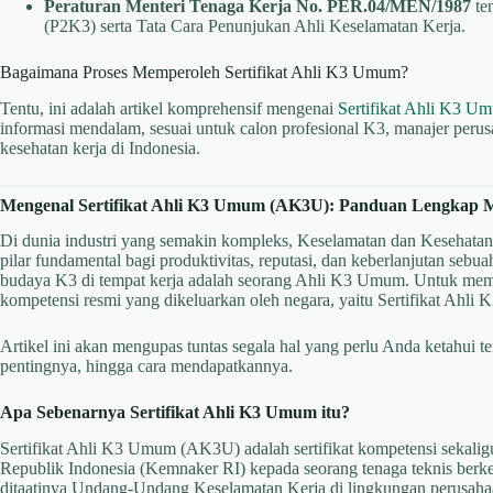
Peraturan Menteri Tenaga Kerja No. PER.04/MEN/1987
te
(P2K3) serta Tata Cara Penunjukan Ahli Keselamatan Kerja.
Bagaimana Proses Memperoleh Sertifikat Ahli K3 Umum?
Tentu, ini adalah artikel komprehensif mengenai
Sertifikat Ahli K3 
informasi mendalam, sesuai untuk calon profesional K3, manajer perus
kesehatan kerja di Indonesia.
Mengenal Sertifikat Ahli K3 Umum (AK3U): Panduan Lengkap M
Di dunia industri yang semakin kompleks, Keselamatan dan Kesehatan
pilar fundamental bagi produktivitas, reputasi, dan keberlanjutan seb
budaya K3 di tempat kerja adalah seorang Ahli K3 Umum. Untuk memeg
kompetensi resmi yang dikeluarkan oleh negara, yaitu Sertifikat Ah
Artikel ini akan mengupas tuntas segala hal yang perlu Anda ketahui te
pentingnya, hingga cara mendapatkannya.
Apa Sebenarnya Sertifikat Ahli K3 Umum itu?
Sertifikat Ahli K3 Umum (AK3U) adalah sertifikat kompetensi sekalig
Republik Indonesia (Kemnaker RI) kepada seorang tenaga teknis ber
ditaatinya Undang-Undang Keselamatan Kerja di lingkungan perusaha