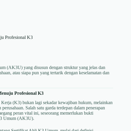
u Profesional K3
Umum (AK3U) yang disusun dengan struktur yang jelas dan
ahaan, atau siapa pun yang tertarik dengan keselamatan dan
enuju Profesional K3
 Kerja (K3) bukan lagi sekadar kewajiban hukum, melainkan
uah perusahaan. Salah satu garda terdepan dalam penerapan
ang peran vital ini, seseorang memerlukan bukti
li K3 Umum (AK3U).
ntang Sertifikat Ahli K3 Umum, mulai dari definisi,