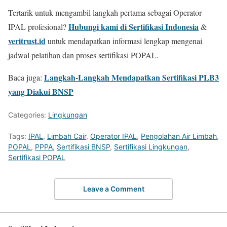
Tertarik untuk mengambil langkah pertama sebagai Operator
Hubungi kami di Sertifikasi Indonesia
IPAL profesional?
&
veritrust.id
untuk mendapatkan informasi lengkap mengenai
jadwal pelatihan dan proses sertifikasi POPAL.
Langkah-Langkah Mendapatkan Sertifikasi PLB3
Baca juga:
yang Diakui BNSP
Categories:
Lingkungan
Tags:
IPAL
,
Limbah Cair
,
Operator IPAL
,
Pengolahan Air Limbah
,
POPAL
,
PPPA
,
Sertifikasi BNSP
,
Sertifikasi Lingkungan
,
Sertifikasi POPAL
Leave a Comment