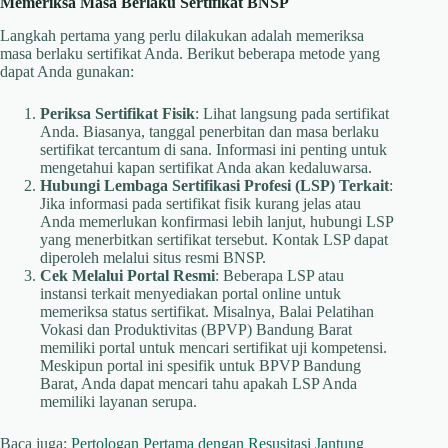
Memeriksa Masa Berlaku Sertifikat BNSP
Langkah pertama yang perlu dilakukan adalah memeriksa
masa berlaku sertifikat Anda. Berikut beberapa metode yang
dapat Anda gunakan:​
Periksa Sertifikat Fisik
: Lihat langsung pada sertifikat
Anda. Biasanya, tanggal penerbitan dan masa berlaku
sertifikat tercantum di sana. Informasi ini penting untuk
mengetahui kapan sertifikat Anda akan kedaluwarsa.​
Hubungi Lembaga Sertifikasi Profesi (LSP) Terkait
:
Jika informasi pada sertifikat fisik kurang jelas atau
Anda memerlukan konfirmasi lebih lanjut, hubungi LSP
yang menerbitkan sertifikat tersebut. Kontak LSP dapat
diperoleh melalui situs resmi BNSP.
Cek Melalui Portal Resmi
: Beberapa LSP atau
instansi terkait menyediakan portal online untuk
memeriksa status sertifikat. Misalnya, Balai Pelatihan
Vokasi dan Produktivitas (BPVP) Bandung Barat
memiliki portal untuk mencari sertifikat uji kompetensi.
Meskipun portal ini spesifik untuk BPVP Bandung
Barat, Anda dapat mencari tahu apakah LSP Anda
memiliki layanan serupa.​
Baca juga:
Pertologan Pertama dengan Resusitasi Jantung