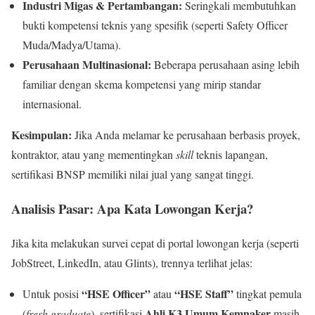
Industri Migas & Pertambangan:
Seringkali membutuhkan
bukti kompetensi teknis yang spesifik (seperti Safety Officer
Muda/Madya/Utama).
Perusahaan Multinasional:
Beberapa perusahaan asing lebih
familiar dengan skema kompetensi yang mirip standar
internasional.
Kesimpulan:
Jika Anda melamar ke perusahaan berbasis proyek,
kontraktor, atau yang mementingkan
skill
teknis lapangan,
sertifikasi BNSP memiliki nilai jual yang sangat tinggi.
Analisis Pasar: Apa Kata Lowongan Kerja?
Jika kita melakukan survei cepat di portal lowongan kerja (seperti
JobStreet, LinkedIn, atau Glints), trennya terlihat jelas:
“HSE Officer”
“HSE Staff”
Untuk posisi
atau
tingkat pemula
Ahli K3 Umum Kemnaker
(
fresh graduate
), sertifikasi
masih