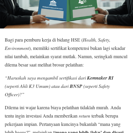
Bagi para pemburu kerja di bidang HSE (
Health, Safety,
Environment
), memiliki sertifikat kompetensi bukan lagi sekadar
nilai tambah, melainkan syarat mutlak. Namun, seringkali muncul
dilema besar saat melihat brosur pelatihan:
“Haruskah saya mengambil sertifikasi dari
Kemnaker RI
(seperti Ahli K3 Umum) atau dari
BNSP
(seperti Safety
Officer)?”
Dilema ini wajar karena biaya pelatihan tidaklah murah. Anda
tentu ingin investasi Anda memberikan
return
terbaik berupa
pekerjaan impian. Pertanyaan kuncinya bukanlah “mana yang
“mana yang lebih ‘laku’ dan dicari
lebih bagus?”, melainkan