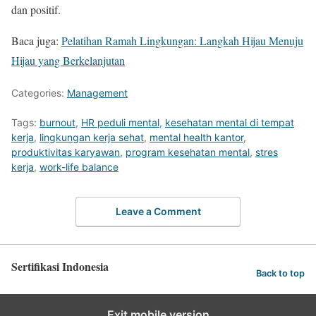
dan positif.
Baca juga:
Pelatihan Ramah Lingkungan: Langkah Hijau Menuju
Hijau yang Berkelanjutan
Categories:
Management
Tags:
burnout
,
HR peduli mental
,
kesehatan mental di tempat
kerja
,
lingkungan kerja sehat
,
mental health kantor
,
produktivitas karyawan
,
program kesehatan mental
,
stres
kerja
,
work-life balance
Leave a Comment
Sertifikasi Indonesia
Back to top
Exit mobile version