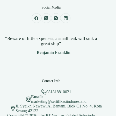
Social Media
“Beware of little expenses, a small leak will sink a
great ship”
— Benjamin Franklin
Contact Info
081818810021
Email:
marketing@sertifikasiindonesia.id
Jl. Syeikh Nawawi Al Bantani, Blok C1 No. 4, Kota
Serang 42122
Copyright © 2026 - by PT Veritrust Global Solusindo