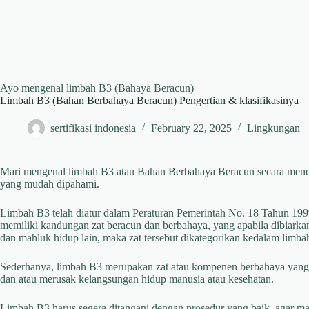
Ayo mengenal limbah B3 (Bahaya Beracun)
Limbah B3 (Bahan Berbahaya Beracun) Pengertian & klasifikasinya
sertifikasi indonesia
February 22, 2025
Lingkungan
Mari mengenal limbah B3 atau Bahan Berbahaya Beracun secara mend
yang mudah dipahami.
Limbah B3 telah diatur dalam Peraturan Pemerintah No. 18 Tahun 1999 y
memiliki kandungan zat beracun dan berbahaya, yang apabila dibiark
dan mahluk hidup lain, maka zat tersebut dikategorikan kedalam limba
Sederhanya, limbah B3 merupakan zat atau kompenen berbahaya yang 
dan atau merusak kelangsungan hidup manusia atau kesehatan.
Limbah B3 harus segera ditangani dengan prosedur yang baik, agar mak