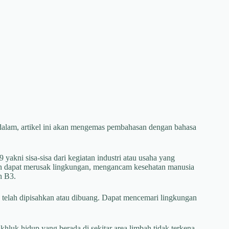
alam, artikel ini akan mengemas pembahasan dengan bahasa
akni sisa-sisa dari kegiatan industri atau usaha yang
an dapat merusak lingkungan, mengancam kesehatan manusia
h B3.
telah dipisahkan atau dibuang. Dapat mencemari lingkungan
hluk hidup yang berada di sekitar area limbah tidak terkena