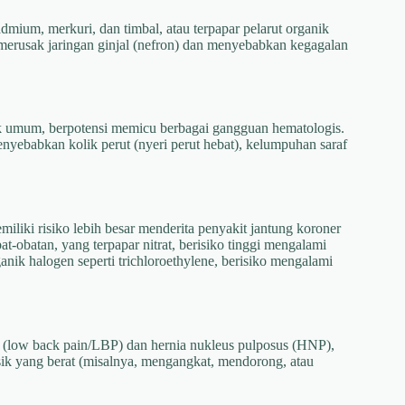
dmium, merkuri, dan timbal, atau terpapar pelarut organik
at merusak jaringan ginjal (nefron) dan menyebabkan kegagalan
ak umum, berpotensi memicu berbagai gangguan hematologis.
nyebabkan kolik perut (nyeri perut hebat), kelumpuhan saraf
miliki risiko lebih besar menderita penyakit jantung koroner
t-obatan, yang terpapar nitrat, berisiko tinggi mengalami
ganik halogen seperti trichloroethylene, berisiko mengalami
 (low back pain/LBP) dan hernia nukleus pulposus (HNP),
fisik yang berat (misalnya, mengangkat, mendorong, atau