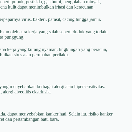
seperti pupuk, pestisida, gas bumi, pengolahan minyak,
rkena kulit dapat menimbulkan iritasi dan keracunan.
erpaparnya virus, bakteri, parasit, cacing hingga jamur.
an oleh cara kerja yang salah seperti duduk yang terlalu
ra punggung.
sana kerja yang kurang nyaman, lingkungan yang beracun,
bulkan stres atau perubahan perilaku.
ang menyebabkan berbagai alergi atau hipersensitivitas.
ergi alveolitis ekstrinsik.
rida, dapat menyebabkan kanker hati. Selain itu, risiko kanker
ret dan pertambangan batu bara.