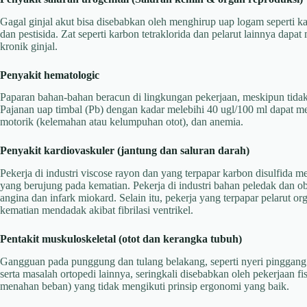
Gagal ginjal akut bisa disebabkan oleh menghirup uap logam seperti ka
dan pestisida. Zat seperti karbon tetraklorida dan pelarut lainnya dap
kronik ginjal.
Penyakit hematologic
Paparan bahan-bahan beracun di lingkungan pekerjaan, meskipun tid
Pajanan uap timbal (Pb) dengan kadar melebihi 40 ugl/100 ml dapat me
motorik (kelemahan atau kelumpuhan otot), dan anemia.
Penyakit kardiovaskuler (jantung dan saluran darah)
Pekerja di industri viscose rayon dan yang terpapar karbon disulfida me
yang berujung pada kematian. Pekerja di industri bahan peledak dan oba
angina dan infark miokard. Selain itu, pekerja yang terpapar pelarut or
kematian mendadak akibat fibrilasi ventrikel.
Pentakit muskuloskeletal (otot dan kerangka tubuh)
Gangguan pada punggung dan tulang belakang, seperti nyeri pinggang
serta masalah ortopedi lainnya, seringkali disebabkan oleh pekerjaan 
menahan beban) yang tidak mengikuti prinsip ergonomi yang baik.