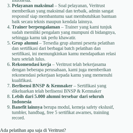
Indonesia.
Pelayanan maksimal
– Soal pelayanan, Veritrust
memberikan yang maksimal dan terbaik, admin sangat
responsif siap membantumu saat membutuhkan bantuan
baik secara teknis maupun kendala lainnya.
Trainer berpengalaman
– Trainer yang kami tunjuk
sudah memiliki pengalam yang mumpuni di bidangnya,
sehingga kamu tak perlu khawatir.
Grup alumni
– Tersedia grup alumni peserta pelatihan
dan sertifikasi dari berbagai batch pelatihan dan
sertifikasi, ini memungkinkan kamu mendapatkan relasi
baru setelah lulus.
Rekomendasi kerja
– Veritrust telah bekerjasama
dengan beberapa perusahaan, kami juga memberikan
rekomendasi pekerjaan kepada kamu yang memenuhi
kualifikasi.
Berlisensi BNSP
& Kemnaker
– Sertifikasi yang
dikeluarkan telah berlisensi BNSP & Kemnaker
Lebih dari 5.000 alumni tersebar dari seluruh
Indonesia
Banefit lainnya
berupa modul, kemeja safety ekslusif,
tumbler, handbag, free 5 sertifikat awarnes, trainiing
record.
Ada pelatihan apa saja di Veritrust?