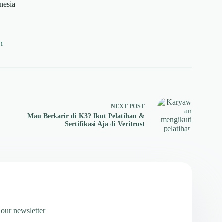
onesia
11
NEXT
POST
Mau Berkarir di K3? Ikut Pelatihan &
Sertifikasi Aja di Veritrust
 our newsletter