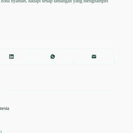
i zona nyaman, hadapi setiap tantangan yang menghampiri
onesia
11