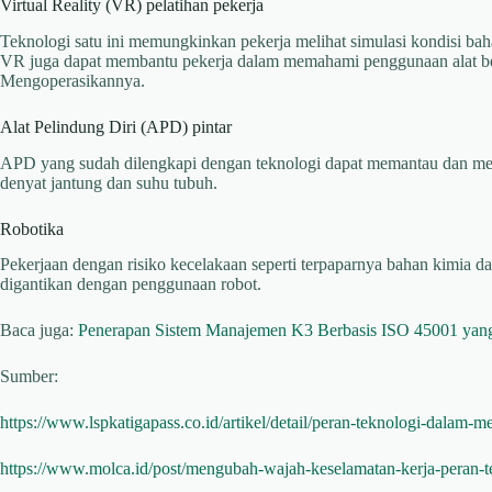
Virtual Reality (VR) pelatihan pekerja
Teknologi satu ini memungkinkan pekerja melihat simulasi kondisi bahay
VR juga dapat membantu pekerja dalam memahami penggunaan alat berat
Mengoperasikannya.
Alat Pelindung Diri (APD) pintar
APD yang sudah dilengkapi dengan teknologi dapat memantau dan men
denyat jantung dan suhu tubuh.
Robotika
Pekerjaan dengan risiko kecelakaan seperti terpaparnya bahan kimia da
digantikan dengan penggunaan robot.
Baca juga:
Penerapan Sistem Manajemen K3 Berbasis ISO 45001 yan
Sumber:
https://www.lspkatigapass.co.id/artikel/detail/peran-teknologi-dalam-
https://www.molca.id/post/mengubah-wajah-keselamatan-kerja-peran-te