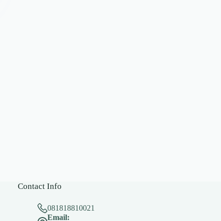
Contact Info
081818810021
Email: