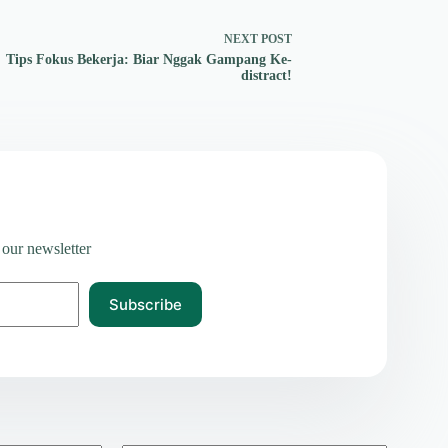
NEXT
POST
Tips Fokus Bekerja: Biar Nggak Gampang Ke-
distract!
 our newsletter
Subscribe