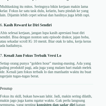
Multitasking itu mitos. Seringnya bikin kerjaan makin lama
kelar. Fokus ke satu task dulu, kelarin, baru pindah ke yang
lain. Dijamin lebih cepet selesai dan hasilnya juga lebih rapi.
6.
Kasih Reward ke Diri Sendiri
Abis selesai kerjaan, jangan lupa kasih apresiasi buat diri
sendiri. Bisa dengan nonton satu episode drakor, jajan boba,
atau sekadar scroll IG 10 menit. Biar otak lo tahu, kerja keras
ada hadiahnya.
7.
Kenali Jam Fokus Terbaik Versi Lo
Setiap orang punya “golden hour” masing-masing. Ada yang
paling produktif pagi, ada juga yang malam hari malah melek
ide. Kenali jam fokus terbaik lo dan manfaatin waktu itu buat
ngerjain tugas-tugas berat.
Penutup
Fokus itu skill, bukan bawaan lahir. Jadi, makin sering dilatih,
makin jago juga kamu ngatur waktu. Gak perlu langsung
sempurna, yang penting
konsisten dan sadar diri
kapan