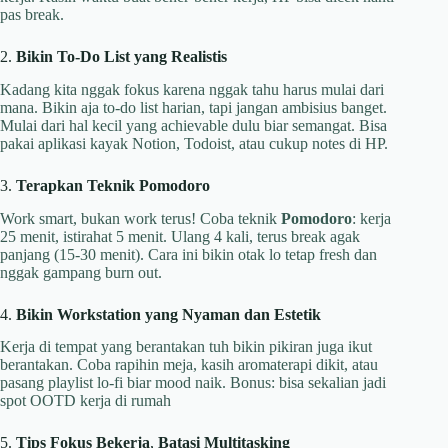
pas break.
2.
Bikin To-Do List yang Realistis
Kadang kita nggak fokus karena nggak tahu harus mulai dari
mana. Bikin aja to-do list harian, tapi jangan ambisius banget.
Mulai dari hal kecil yang achievable dulu biar semangat. Bisa
pakai aplikasi kayak Notion, Todoist, atau cukup notes di HP.
3.
Terapkan Teknik Pomodoro
Work smart, bukan work terus! Coba teknik
Pomodoro
: kerja
25 menit, istirahat 5 menit. Ulang 4 kali, terus break agak
panjang (15-30 menit). Cara ini bikin otak lo tetap fresh dan
nggak gampang burn out.
4.
Bikin Workstation yang Nyaman dan Estetik
Kerja di tempat yang berantakan tuh bikin pikiran juga ikut
berantakan. Coba rapihin meja, kasih aromaterapi dikit, atau
pasang playlist lo-fi biar mood naik. Bonus: bisa sekalian jadi
spot OOTD kerja di rumah
5.
Tips Fokus
Bekerja
,
Batasi Multitasking