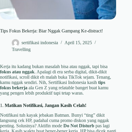
Tips Fokus Bekerja: Biar Nggak Gampang Ke-distract!
sertifikasi indonesia
April 15, 2025
Travelling
Kerja itu kadang bukan masalah bisa atau nggak, tapi bisa
fokus atau nggak
. Apalagi di era serba digital, dikit-dikit
notifikasi, scroll dikit eh malah buka TikTok sejam. Tenang,
kamu nggak sendiri. Nih, Sertifikasi Indonesia kasih
tips
fokus bekerja
ala Gen Z yang relatable banget buat kamu
yang pengen lebih produktif tapi tetap waras.
1.
Matikan Notifikasi, Jangan Kasih Celah!
Notifikasi tuh kayak jebakan Batman. Bunyi “ting” dikit
langsung cek HP, padahal cuma promo diskon yang nggak
penting. Solusinya? Aktifin mode
Do Not Disturb
pas lagi
kerja. Kasih waktu buat bener-bener kerja, HP bisa dicek nanti