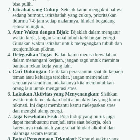
bisa pulih.
Istirahat yang Cukup
: Setelah kamu mengakui bahwa
sedang burnout, istirahatlah yang cukup, prioritaskan
tidurmu 7-8 jam setiap malamnya, hindari begadang
sebisa mungkin.
Atur Waktu dengan Bijak
: Bijaklah dalam mengatur
waktu kerja, jangan sampai tubuh kehilangan energi.
Gunakan waktu istirahat untuk meregangkan tubuh dan
menjernihkan pikiran.
Delegasikan Tugas
: Kalau kamu merasa kewalahan
dalam menangani kerjaan, jangan ragu untuk meminta
bantuan rekan kerja yang lain.
Cari Dukungan
: Ceritakan perasaanmu saat itu kepada
teman atau keluarga terdekat, jangan memendam
semuanya sendirian, adakalanya kita membutuhkan
orang lain untuk mengurasi stres.
Lakukan Aktivitas yang Menyenangkan
: Sisihkan
waktu untuk melakukan hobi atau aktivitas yang kamu
nikmati. Ini dapat membantu kamu melepaskan stres
dan mengisi ulang energi.
Jaga Kesehatan Fisik
: Pola hidup yang buruk juga
dapat membuatmu menjadi stres saat bekerja, oleh
karenanya makanlah yang sehat hindari alkohol dan
olahraga secara teratur.
Batasi Penggunaan Teknologi
: Kurangi waktu yang